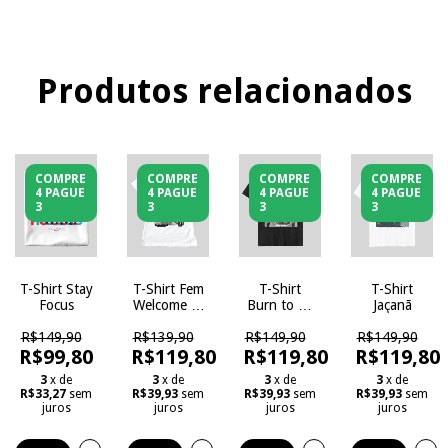
Produtos relacionados
COMPRE
COMPRE
COMPRE
COMPRE
4 PAGUE
4 PAGUE
4 PAGUE
4 PAGUE
3
3
3
3
T-Shirt Stay
T-Shirt Fem
T-Shirt
T-Shirt
Focus
Welcome to
Burn to be
Jaçanã
the Jungle
Wild
R$149,90
R$139,90
R$149,90
R$149,90
R$99,80
R$119,80
R$119,80
R$119,80
3
x de
3
x de
3
x de
3
x de
R$33,27
sem
R$39,93
sem
R$39,93
sem
R$39,93
sem
juros
juros
juros
juros