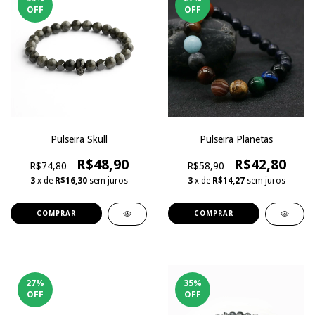
OFF
OFF
Pulseira Skull
Pulseira Planetas
R$48,90
R$42,80
R$74,80
R$58,90
3
x de
R$16,30
sem juros
3
x de
R$14,27
sem juros
27
%
35
%
OFF
OFF