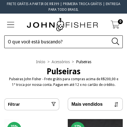
FRETE GRÁTIS A PARTIR DE R$399 | PRIMEIRA TROCA GRÁTIS | ENTREGA
PARA TODO BRASIL
0
Início
>
Acessórios
>
Pulseiras
Pulseiras
Pulseiras John Fisher - Frete grátis para compras acima de R$200,00 e
1ª troca por nossa conta. Pague em até 12 x no cartão de crédito.
Filtrar
35
%
27
%