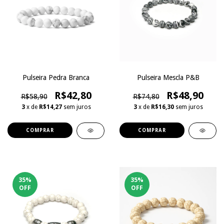
Pulseira Pedra Branca
Pulseira Mescla P&B
R$42,80
R$48,90
R$58,90
R$74,80
3
x de
R$14,27
sem juros
3
x de
R$16,30
sem juros
35
%
35
%
OFF
OFF