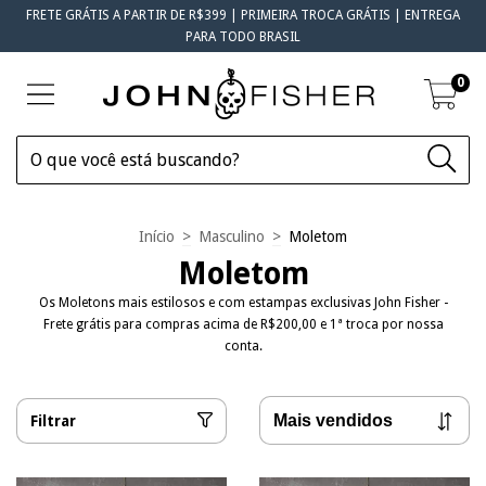
FRETE GRÁTIS A PARTIR DE R$399 | PRIMEIRA TROCA GRÁTIS | ENTREGA
PARA TODO BRASIL
0
Início
>
Masculino
>
Moletom
Moletom
Os Moletons mais estilosos e com estampas exclusivas John Fisher -
Frete grátis para compras acima de R$200,00 e 1ª troca por nossa
conta.
Filtrar