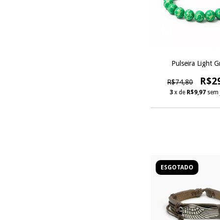
Pulseira Light G
R$2
R$74,80
3
x de
R$9,97
sem 
ESGOTADO