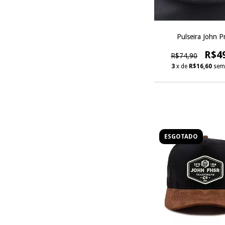
Pulseira John P
R$4
R$74,90
3
x de
R$16,60
sem
ESGOTADO