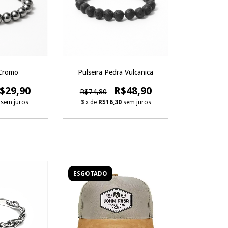
 Cromo
Pulseira Pedra Vulcanica
$29,90
R$48,90
R$74,80
sem juros
3
x de
R$16,30
sem juros
ESGOTADO