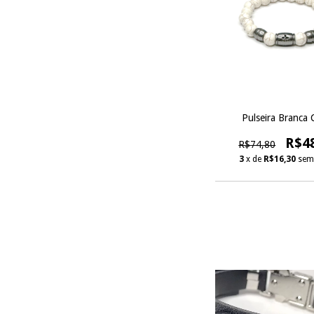
Pulseira Branca 
R$4
R$74,80
3
x de
R$16,30
sem