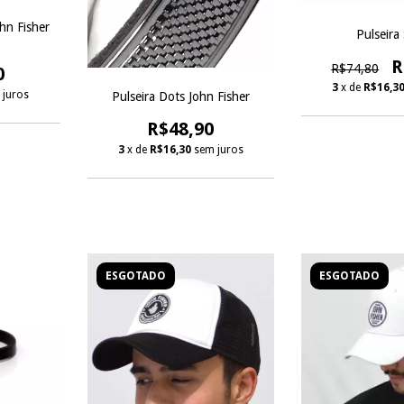
hn Fisher
Pulseira 
R
R$74,80
0
3
x de
R$16,3
 juros
Pulseira Dots John Fisher
R$48,90
3
x de
R$16,30
sem juros
ESGOTADO
ESGOTADO