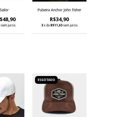
Sailor
Pulseira Anchor John Fisher
$48,90
R$34,90
0
sem juros
3
x de
R$11,63
sem juros
ESGOTADO