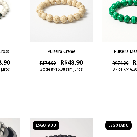
Cross
Pulseira Creme
Pulseira Mes
8,90
R$48,90
R
R$74,80
R$74,80
 juros
3
x de
R$16,30
sem juros
3
x de
R$16,3
ESGOTADO
ESGOTADO