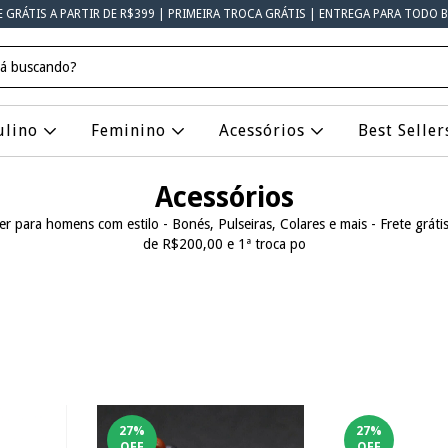
E GRÁTIS A PARTIR DE R$399 | PRIMEIRA TROCA GRÁTIS | ENTREGA PARA TODO B
ulino
Feminino
Acessórios
Best Seller
Acessórios
er para homens com estilo - Bonés, Pulseiras, Colares e mais - Frete grát
de R$200,00 e 1ª troca po
27
%
27
%
OFF
OFF