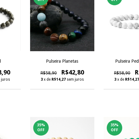
l
Pulseira Planetas
Pulseira Ped
8,90
R$42,80
R
R$58,90
R$58,90
 juros
3
x de
R$14,27
sem juros
3
x de
R$14,2
35
%
35
%
OFF
OFF