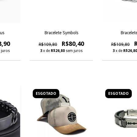
sus
Bracelete Symbols
Bracelet
8,90
R$80,40
R$109,80
R$109,80
 juros
3
x de
R$26,80
sem juros
3
x de
R$26,8
ESGOTADO
ESGOTADO