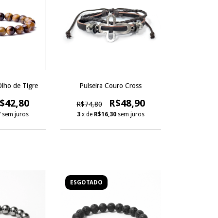
Olho de Tigre
Pulseira Couro Cross
$42,80
R$48,90
R$74,80
7
sem juros
3
x de
R$16,30
sem juros
ESGOTADO