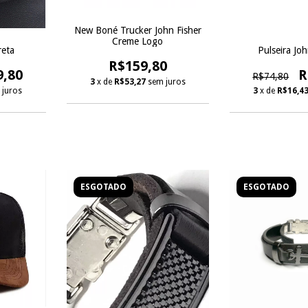
New Boné Trucker John Fisher
Creme Logo
reta
Pulseira Jo
R$159,80
9,80
R
R$74,80
3
x de
R$53,27
sem juros
 juros
3
x de
R$16,4
ESGOTADO
ESGOTADO