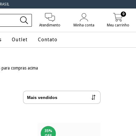
RASIL
0
Atendimento
Minha conta
Meu carrinho
s
Outlet
Contato
is para compras acima
35
%
OFF