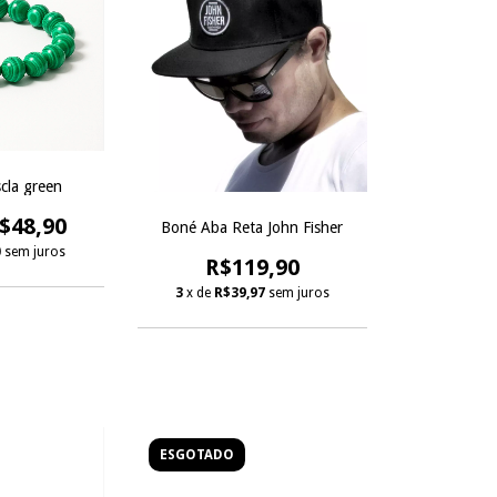
cla green
$48,90
Boné Aba Reta John Fisher
0
sem juros
R$119,90
3
x de
R$39,97
sem juros
ESGOTADO