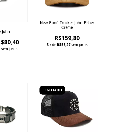
New Boné Trucker John Fisher
Creme
e John
R$159,80
R$80,40
3
x de
R$53,27
sem juros
0
sem juros
ESGOTADO