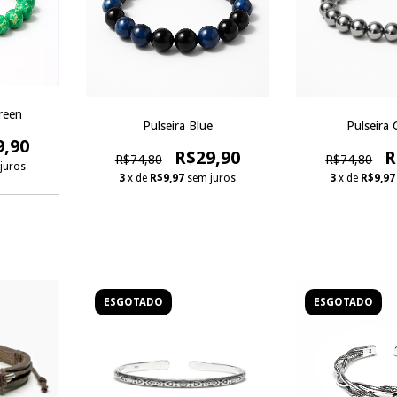
reen
Pulseira Blue
Pulseira
9,90
R$29,90
R
R$74,80
R$74,80
juros
3
x de
R$9,97
sem juros
3
x de
R$9,97
ESGOTADO
ESGOTADO