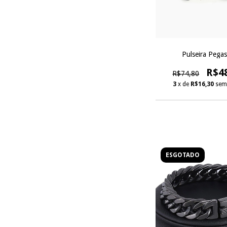
Pulseira Pega
R$4
R$74,80
3
x de
R$16,30
sem
ESGOTADO