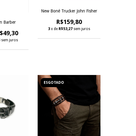
New Boné Trucker John Fisher
R$159,80
hn Barber
3
x de
R$53,27
sem juros
$49,30
3
sem juros
ESGOTADO