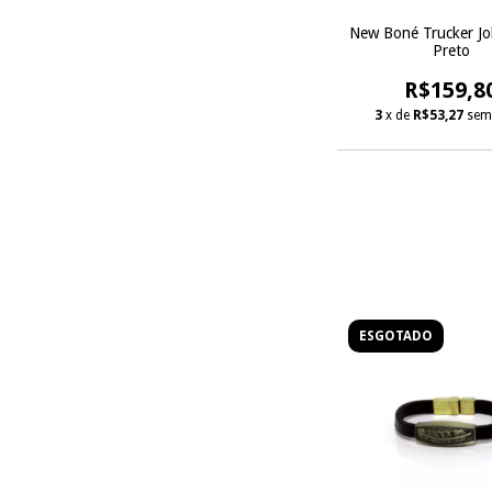
New Boné Trucker Jo
Preto
R$159,8
3
x de
R$53,27
sem
ESGOTADO