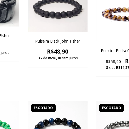
Fisher
Pulseira Black John Fisher
R$48,90
Pulseira Pedra 
 juros
3
x de
R$16,30
sem juros
R
R$58,90
3
x de
R$14,2
ESGOTADO
ESGOTADO