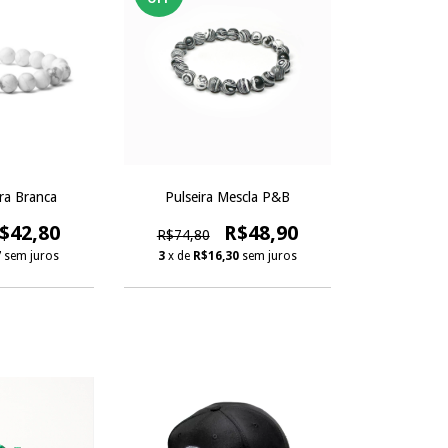
ra Branca
Pulseira Mescla P&B
$42,80
R$48,90
R$74,80
7
sem juros
3
x de
R$16,30
sem juros