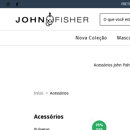
FRET
Nova Coleção
Masc
Acessórios John Fish
Início
>
Acessórios
Acessórios
35
%
Pulseiras
OFF