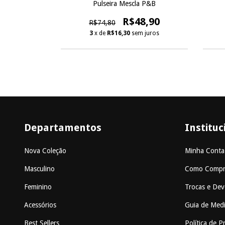
Pulseira Mescla P&B
0
R$48,90
R$74,80
 juros
3
x de
R$16,30
sem juros
Departamentos
Instituc
Nova Coleção
Minha Conta
Masculino
Como Compr
Feminino
Trocas e Dev
Acessórios
Guia de Med
Best Sellers
Política de P