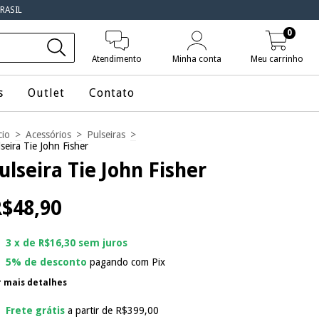
RASIL
0
Atendimento
Minha conta
Meu carrinho
s
Outlet
Contato
cio
>
Acessórios
>
Pulseiras
>
seira Tie John Fisher
ulseira Tie John Fisher
$48,90
3
x de
R$16,30
sem juros
5% de desconto
pagando com Pix
r mais detalhes
Frete grátis
a partir de
R$399,00