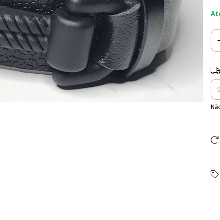
At
Ent
Não