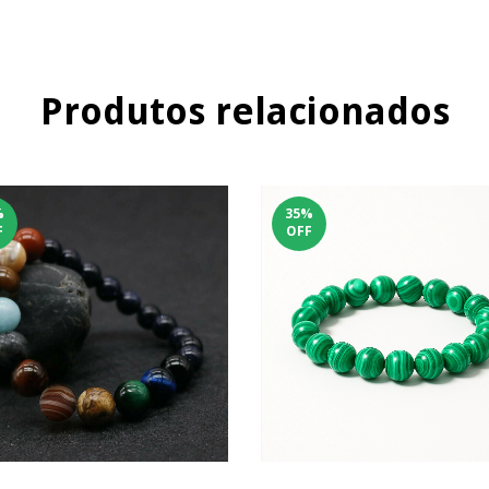
Produtos relacionados
%
35
%
F
OFF