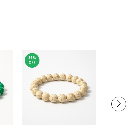
35
%
27
%
OFF
OFF