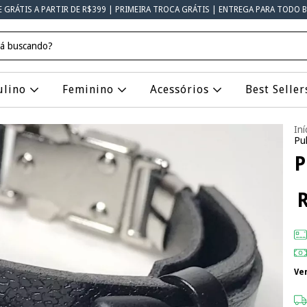
E GRÁTIS A PARTIR DE R$399 | PRIMEIRA TROCA GRÁTIS | ENTREGA PARA TODO B
ulino
Feminino
Acessórios
Best Seller
Iní
Pul
P
R
Ve