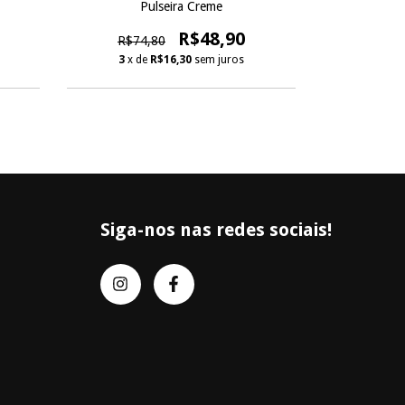
Pulseira Creme
Puls
R$48,90
R$74,80
R$58
3
x de
R$16,30
sem juros
3
x d
Siga-nos nas redes sociais!