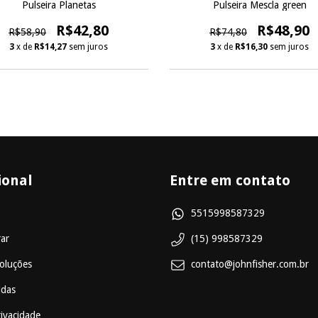
Pulseira Planetas
Pulseira Mescla green
R$42,80
R$48,90
R$58,90
R$74,80
3
x de
R$14,27
sem juros
3
x de
R$16,30
sem juros
ional
Entre em contato
5515998587329
ar
(15) 998587329
oluções
contato@johnfisher.com.br
idas
rivacidade