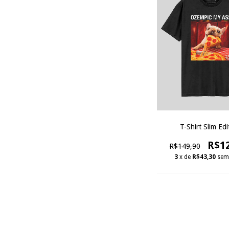
T-Shirt Slim Edi
R$1
R$149,90
3
x de
R$43,30
sem