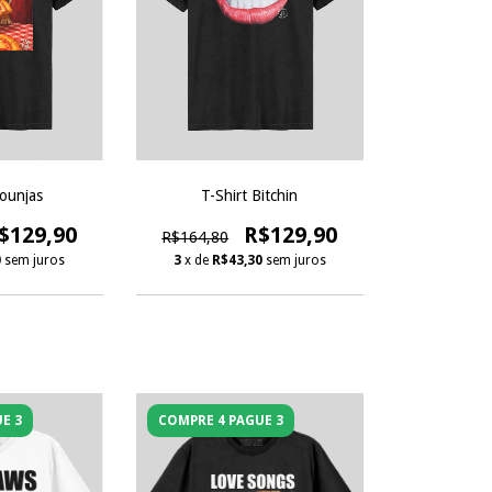
ounjas
T-Shirt Bitchin
$129,90
R$129,90
R$164,80
0
sem juros
3
x de
R$43,30
sem juros
E 3
COMPRE 4 PAGUE 3