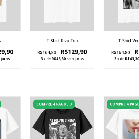
s
T-Shirt Rivo Trio
T-Shirt Ve
29,90
R$129,90
R
R$164,80
R$164,80
 juros
3
x de
R$43,30
sem juros
3
x de
R$43,3
COMPRE 4 PAGUE 3
COMPRE 4 PAGU