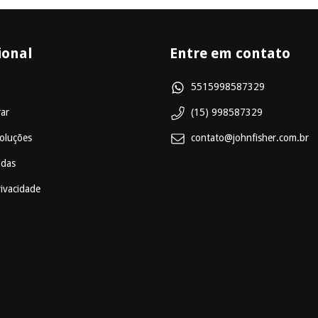
ional
Entre em contato
5515998587329
ar
(15) 998587329
oluções
contato@johnfisher.com.br
idas
rivacidade