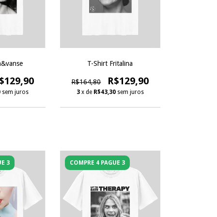
n&vanse
T-Shirt Fritalina
$129,90
R$129,90
R$164,80
0
sem juros
3
x de
R$43,30
sem juros
E 3
COMPRE 4 PAGUE 3