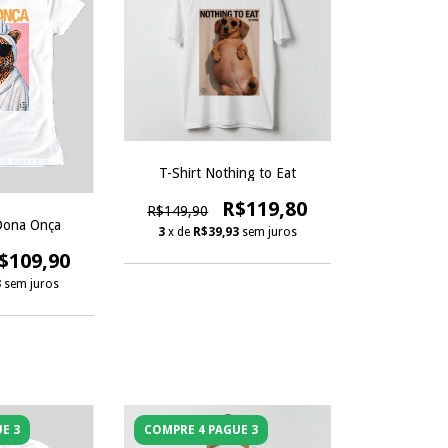
T-Shirt Nothing to Eat
R$119,80
R$149,90
Dona Onça
3
x de
R$39,93
sem juros
$109,90
3
sem juros
E 3
COMPRE 4 PAGUE 3