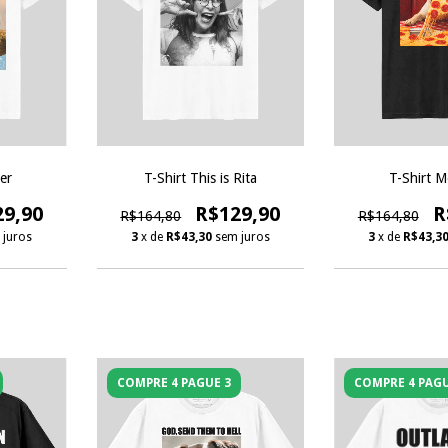
er
T-Shirt This is Rita
T-Shirt M
29,90
R$129,90
R
R$164,80
R$164,80
 juros
3
x de
R$43,30
sem juros
3
x de
R$43,3
COMPRE 4 PAGUE 3
COMPRE 4 PAGU