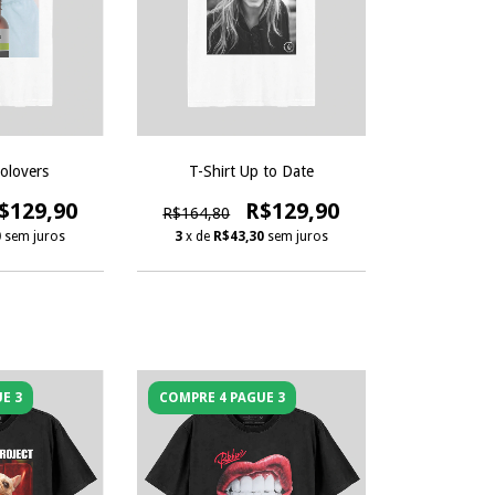
volovers
T-Shirt Up to Date
$129,90
R$129,90
R$164,80
0
sem juros
3
x de
R$43,30
sem juros
E 3
COMPRE 4 PAGUE 3