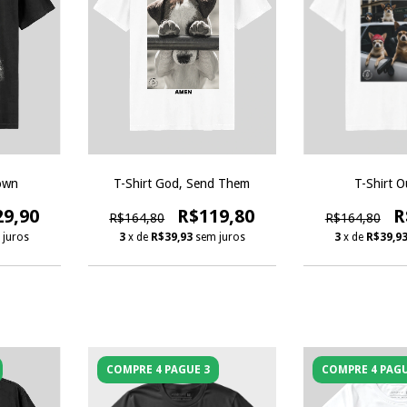
own
T-Shirt God, Send Them
T-Shirt O
29,90
R$119,80
R
R$164,80
R$164,80
 juros
3
x de
R$39,93
sem juros
3
x de
R$39,9
COMPRE 4 PAGUE 3
COMPRE 4 PAGU