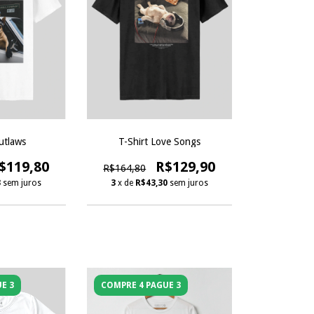
utlaws
T-Shirt Love Songs
$119,80
R$129,90
R$164,80
3
sem juros
3
x de
R$43,30
sem juros
E 3
COMPRE 4 PAGUE 3