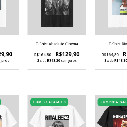
T-Shirt Absolute Cinema
T-Shirt Ri
29,90
R$129,90
R
R$164,80
R$164,80
 juros
3
x de
R$43,30
sem juros
3
x de
R$43,3
COMPRE 4 PAGUE 3
COMPRE 4 PAGU