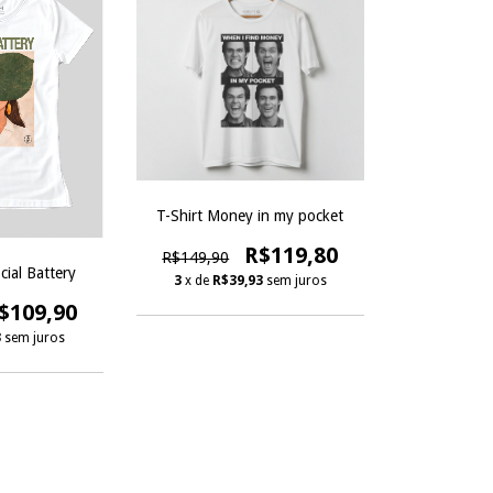
T-Shirt Money in my pocket
R$119,80
R$149,90
cial Battery
3
x de
R$39,93
sem juros
$109,90
3
sem juros