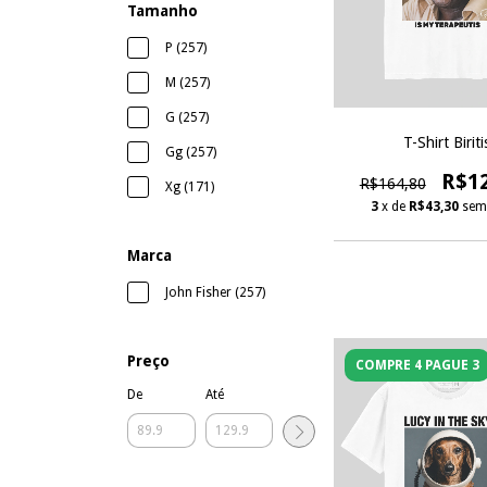
Tamanho
P (257)
M (257)
G (257)
T-Shirt Biriti
Gg (257)
R$1
R$164,80
Xg (171)
3
x de
R$43,30
sem
Marca
John Fisher (257)
Preço
COMPRE 4 PAGUE 3
De
Até