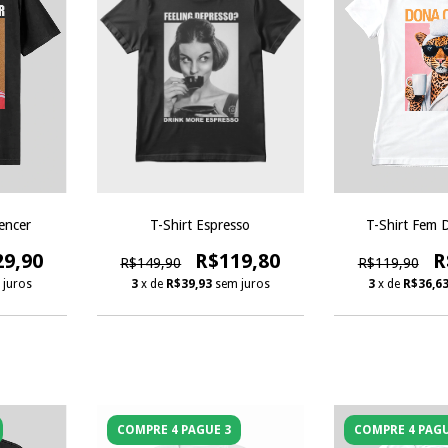
encer
T-Shirt Espresso
T-Shirt Fem 
29,90
R$119,80
R
R$149,90
R$119,90
 juros
3
x de
R$39,93
sem juros
3
x de
R$36,6
COMPRE 4 PAGUE 3
COMPRE 4 PAGU