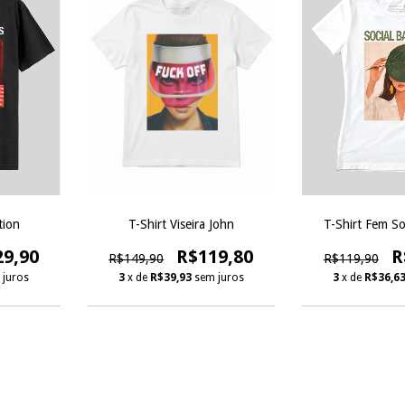
tion
T-Shirt Viseira John
T-Shirt Fem So
29,90
R$119,80
R
R$149,90
R$119,90
 juros
3
x de
R$39,93
sem juros
3
x de
R$36,6