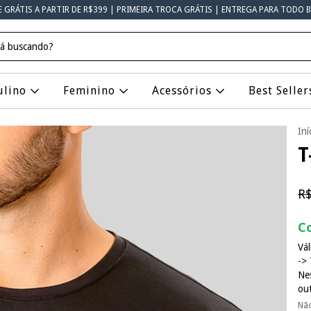
E GRÁTIS A PARTIR DE R$399 | PRIMEIRA TROCA GRÁTIS | ENTREGA PARA TODO B
ulino
Feminino
Acessórios
Best Seller
Iní
T
R$
Co
Vál
-> 
Ne
ou
Nã