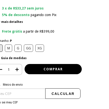
3
x de
R$33,27
sem juros
5% de desconto
pagando com Pix
r mais detalhes
Frete grátis
a partir de
R$399,00
manho:
P
P
M
G
GG
XG
Guia de medidas
regas para o CEP:
ALTERAR CEP
Meios de envio
CALCULAR
 sei meu CEP