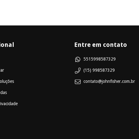
ional
Entre em contato
5515998587329
ar
(15) 998587329
oluções
contato@johnfisher.com.br
idas
rivacidade