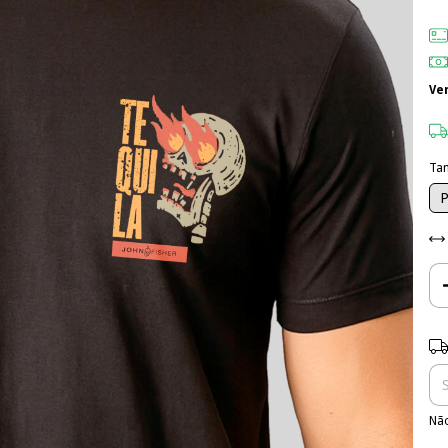
Ve
Ta
Ent
Não