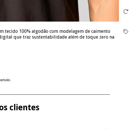
a em tecido 100% algodão com modelagem de caimento
igital que traz sustentabilidade além de toque zero na
 envio.
________________________________________________
s clientes