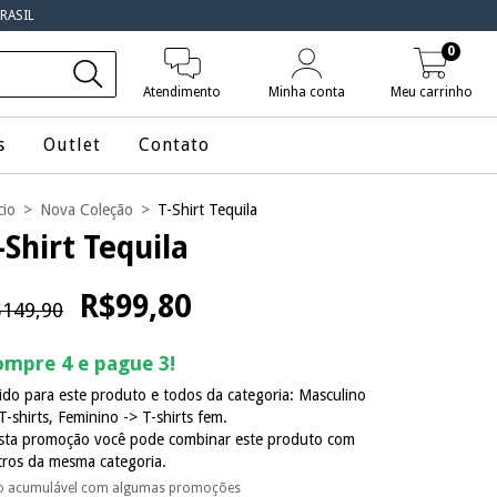
RASIL
0
Atendimento
Minha conta
Meu carrinho
s
Outlet
Contato
cio
>
Nova Coleção
>
T-Shirt Tequila
-Shirt Tequila
R$99,80
149,90
mpre 4 e pague 3!
ido para este produto e todos da categoria: Masculino
T-shirts, Feminino -> T-shirts fem.
sta promoção você pode combinar este produto com
tros da mesma categoria.
o acumulável com algumas promoções