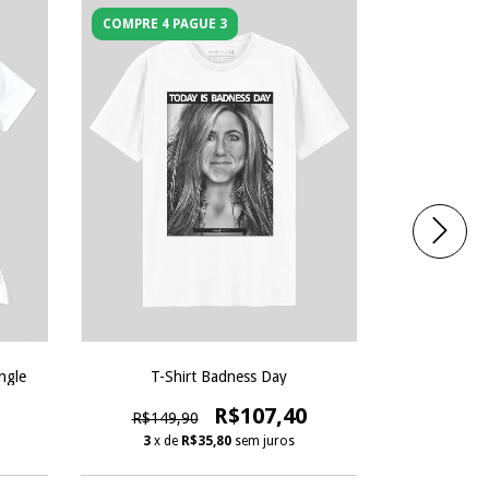
COMPRE 4 PAGUE 3
COMPRE 4 
ngle
T-Shirt Badness Day
T-S
R$107,40
R$149,90
R$149
3
x de
R$35,80
sem juros
3
x d