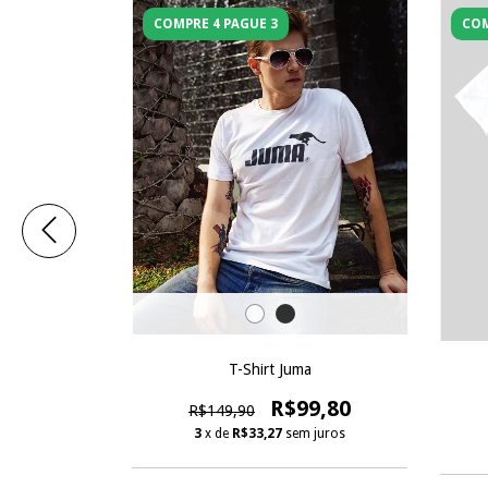
COMPRE 4 PAGUE 3
COM
T-Shirt Juma
ver
R$99,80
R$149,90
19,80
3
x de
R$33,27
sem juros
 juros