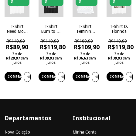
3
3
3
3
T-Shirt
T-Shirt
T-Shirt
T-Shirt D.
Need More
Burn to be
Feminina
Florinda
Space
Wild
Brothers
R$149,90
R$149,90
R$109,90
R$149,90
R$89,90
R$119,80
R$109,90
R$119,80
3
x de
3
x de
3
x de
3
x de
R$29,97
sem
R$39,93
sem
R$36,63
sem
R$39,93
sem
juros
juros
juros
juros
COMPRAR
COMPRAR
COMPRAR
COMPRAR
Departamentos
Institucional
Nova Coleção
Minha Conta