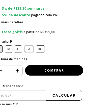
3
x de
R$39,80
sem juros
5% de desconto
pagando com Pix
r mais detalhes
Frete grátis
a partir de
R$399,00
manho:
P
P
M
G
GG
XG
Guia de medidas
regas para o CEP:
ALTERAR CEP
Meios de envio
CALCULAR
 sei meu CEP