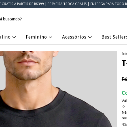
E GRÁTIS A PARTIR DE R$399 | PRIMEIRA TROCA GRÁTIS | ENTREGA PARA TODO B
ulino
Feminino
Acessórios
Best Seller
Iní
T
R$
Co
Vál
-> 
Ne
ou
Nã