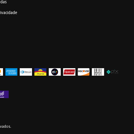
idas
rivacidade
rvados.