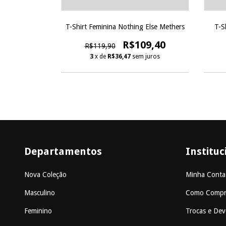
e Space
T-Shirt Feminina Nothing Else Methers
T-S
9,90
R$109,40
R$119,90
 juros
3
x de
R$36,47
sem juros
Departamentos
Instituc
Nova Coleção
Minha Conta
Masculino
Como Compr
Feminino
Trocas e Dev