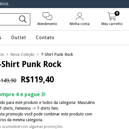
RASIL
0
Atendimento
Minha conta
Meu carrinho
s
Outlet
Contato
cio
>
Nova Coleção
>
T-Shirt Punk Rock
-Shirt Punk Rock
R$119,40
149,90
mpre 4 e pague 3!
ido para este produto e todos da categoria: Masculino
T-shirts, Feminino -> T-shirts fem.
sta promoção você pode combinar este produto com
tros da mesma categoria.
o acumulável com algumas promoções