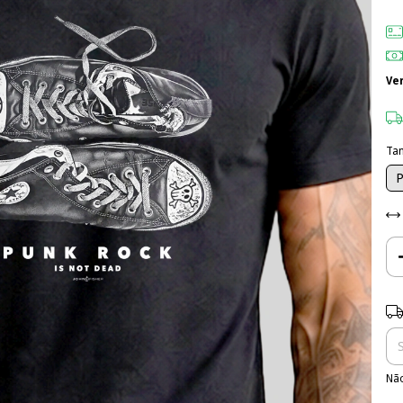
Ve
Ta
Ent
Não