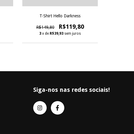
T-Shirt Hello Darkness
R$149
R$119,80
R$149,80
3
x d
3
x de
R$39,93
sem juros
Siga-nos nas redes sociais!