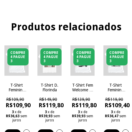
Produtos relacionados
COMPRE
COMPRE
COMPRE
COMPRE
4 PAGUE
4 PAGUE
4 PAGUE
4 PAGUE
3
3
3
3
T-Shirt
T-Shirt D.
T-Shirt Fem
T-Shirt
Feminina
Florinda
Welcome to
Feminina
Brothers
the Jungle
Nothing
R$109,90
R$149,90
R$139,90
R$119,90
Else
R$109,90
R$119,80
R$119,80
R$109,40
Methers
3
x de
3
x de
3
x de
3
x de
R$36,63
sem
R$39,93
sem
R$39,93
sem
R$36,47
sem
juros
juros
juros
juros