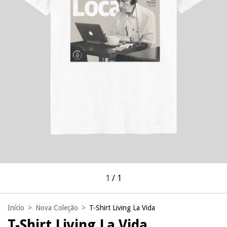
1
/
1
Início
>
Nova Coleção
>
T-Shirt Living La Vida
T-Shirt Living La Vida