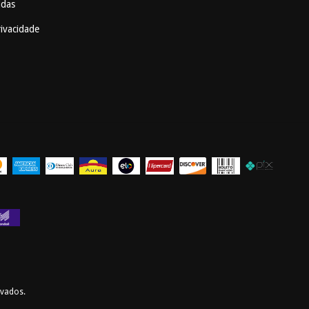
idas
rivacidade
rvados.