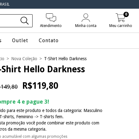
RASIL
0
Atendimento
Minha conta
Meu carrinho
s
Outlet
Contato
cio
>
Nova Coleção
>
T-Shirt Hello Darkness
-Shirt Hello Darkness
R$119,80
149,80
mpre 4 e pague 3!
ido para este produto e todos da categoria: Masculino
T-shirts, Feminino -> T-shirts fem.
sta promoção você pode combinar este produto com
tros da mesma categoria.
o acumulável com algumas promoções