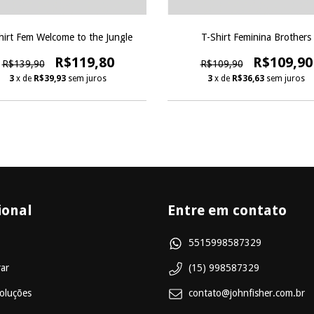
hirt Fem Welcome to the Jungle
T-Shirt Feminina Brothers
R$119,80
R$109,90
R$139,90
R$109,90
3
x de
R$39,93
sem juros
3
x de
R$36,63
sem juros
ional
Entre em contato
5515998587329
ar
(15) 998587329
oluções
contato@johnfisher.com.br