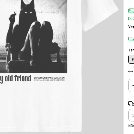
Ve
Ta
Ent
Não