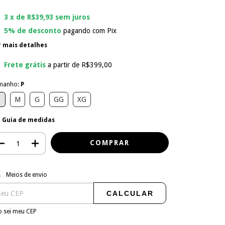
3
x de
R$39,93
sem juros
5% de desconto
pagando com Pix
r mais detalhes
Frete grátis
a partir de
R$399,00
manho:
P
P
M
G
GG
XG
Guia de medidas
regas para o CEP:
ALTERAR CEP
Meios de envio
CALCULAR
 sei meu CEP