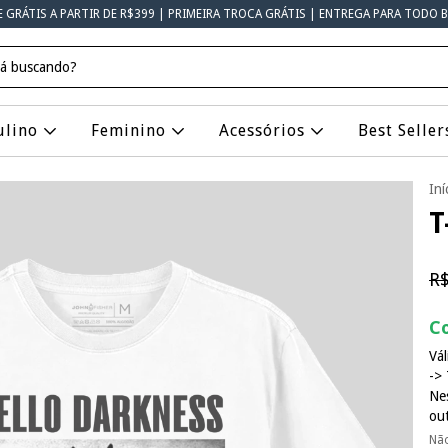
E GRÁTIS A PARTIR DE R$399 | PRIMEIRA TROCA GRÁTIS | ENTREGA PARA TODO B
ulino
Feminino
Acessórios
Best Seller
Iní
T
R$
Co
Vál
-> 
Ne
ou
Nã