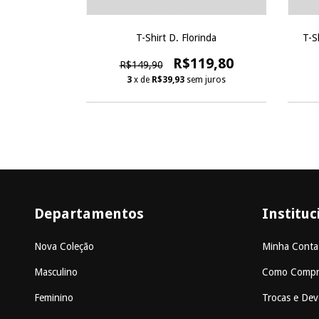
e Wild
T-Shirt D. Florinda
T-S
19,80
R$119,80
R$149,90
 juros
3
x de
R$39,93
sem juros
Departamentos
Instituc
Nova Coleção
Minha Conta
Masculino
Como Compr
Feminino
Trocas e Dev