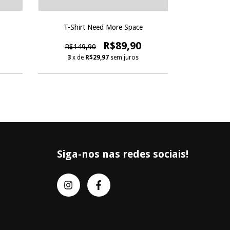
T-Shirt Need More Space
T
R$89,90
R$149,90
R$149
3
x de
R$29,97
sem juros
3
x d
Siga-nos nas redes sociais!