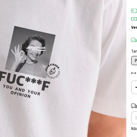
Ve
Ta
Ent
Não