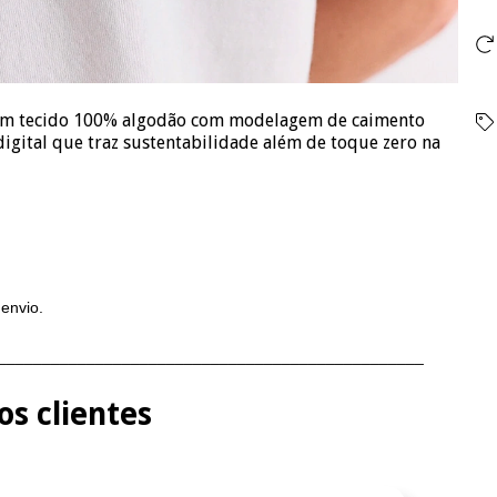
a em tecido 100% algodão com modelagem de caimento
igital que traz sustentabilidade além de toque zero na
 envio.
________________________________________________
s clientes