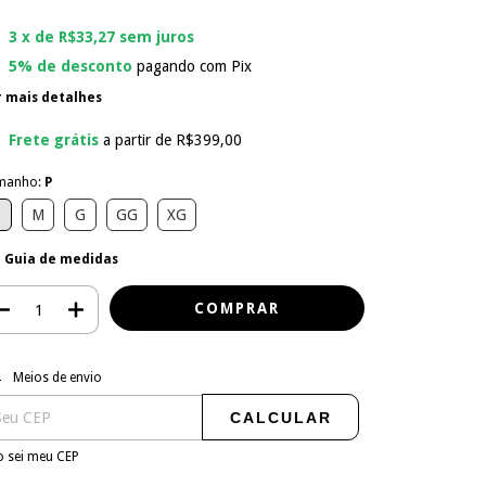
3
x de
R$33,27
sem juros
5% de desconto
pagando com Pix
r mais detalhes
Frete grátis
a partir de
R$399,00
manho:
P
P
M
G
GG
XG
Guia de medidas
regas para o CEP:
ALTERAR CEP
Meios de envio
CALCULAR
 sei meu CEP