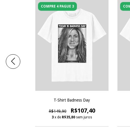
COMPRE 4 PAGUE 3
COM
rkness
T-Shirt Badness Day
19,80
R$107,40
R$149,90
 juros
3
x de
R$35,80
sem juros