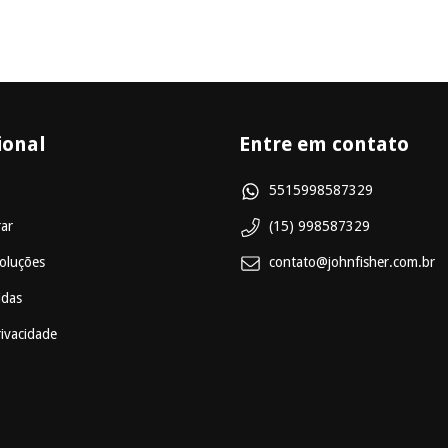
ional
Entre em contato
5515998587329
ar
(15) 998587329
oluções
contato@johnfisher.com.br
idas
rivacidade