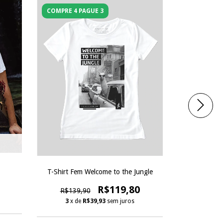
COMPRE 4 PAGUE 3
COMPRE 4 
T-Shirt Fem Welcome to the Jungle
T-Shir
R$119,80
R$139,90
R$109
3
x de
R$39,93
sem juros
3
x d