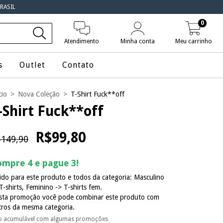
RASIL
0
Atendimento
Minha conta
Meu carrinho
s
Outlet
Contato
cio
>
Nova Coleção
>
T-Shirt Fuck**off
-Shirt Fuck**off
R$99,80
149,90
mpre 4 e pague 3!
ido para este produto e todos da categoria: Masculino
T-shirts, Feminino -> T-shirts fem.
sta promoção você pode combinar este produto com
tros da mesma categoria.
o acumulável com algumas promoções