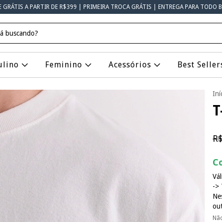
E GRÁTIS A PARTIR DE R$399 | PRIMEIRA TROCA GRÁTIS | ENTREGA PARA TODO B
ulino
Feminino
Acessórios
Best Seller
Iní
T
R$
Co
Vál
-> 
Ne
ou
Nã