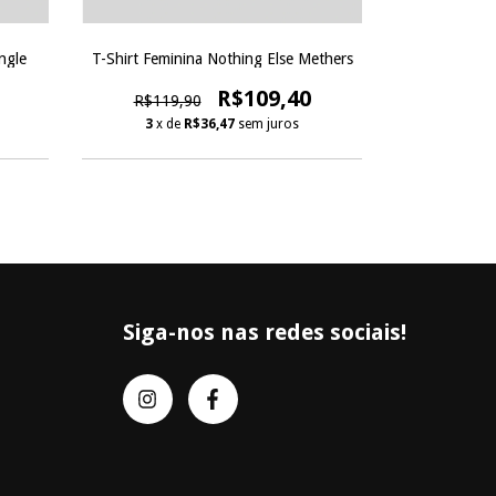
ngle
T-Shirt Feminina Nothing Else Methers
T-Shir
R$109,40
R$119,90
R$109
3
x de
R$36,47
sem juros
3
x d
Siga-nos nas redes sociais!