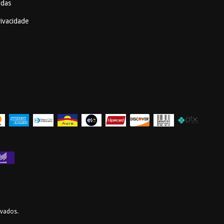
idas
rivacidade
rvados.