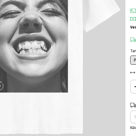
Ve
Ta
Ent
Não