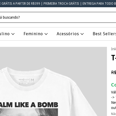
E GRÁTIS A PARTIR DE R$399 | PRIMEIRA TROCA GRÁTIS | ENTREGA PARA TODO B
ulino
Feminino
Acessórios
Best Seller
Iní
T
R$
Co
Vál
-> 
Ne
ou
Nã