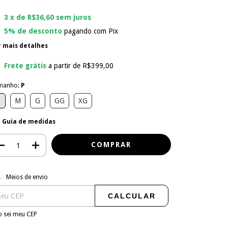
3
x de
R$36,60
sem juros
5% de desconto
pagando com Pix
r mais detalhes
Frete grátis
a partir de
R$399,00
manho:
P
P
M
G
GG
XG
Guia de medidas
regas para o CEP:
ALTERAR CEP
Meios de envio
CALCULAR
 sei meu CEP