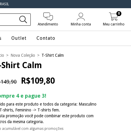
RASIL
0
Atendimento
Minha conta
Meu carrinho
s
Outlet
Contato
cio
>
Nova Coleção
>
T-Shirt Calm
-Shirt Calm
R$109,80
149,90
mpre 4 e pague 3!
ido para este produto e todos da categoria: Masculino
T-shirts, Feminino -> T-shirts fem.
sta promoção você pode combinar este produto com
tros da mesma categoria.
o acumulável com algumas promoções