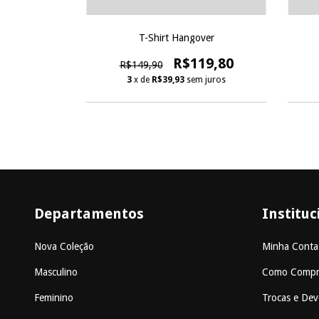
s Day
T-Shirt Hangover
07,40
R$119,80
R$149,90
 juros
3
x de
R$39,93
sem juros
Departamentos
Instituc
Nova Coleção
Minha Conta
Masculino
Como Compr
Feminino
Trocas e Dev