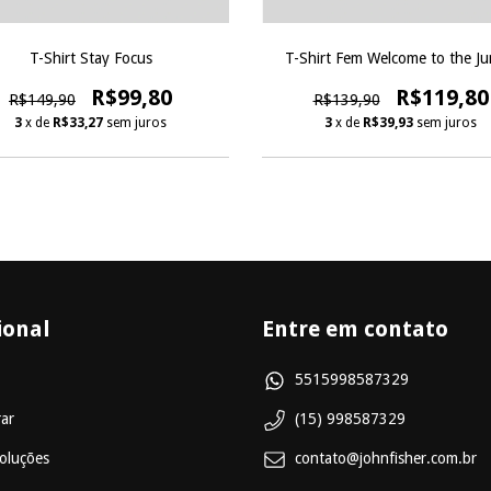
T-Shirt Stay Focus
T-Shirt Fem Welcome to the Ju
R$99,80
R$119,80
R$149,90
R$139,90
3
x de
R$33,27
sem juros
3
x de
R$39,93
sem juros
ional
Entre em contato
5515998587329
ar
(15) 998587329
oluções
contato@johnfisher.com.br