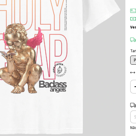
Ve
Ta
Ent
Não