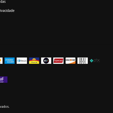
idas
rivacidade
rvados.