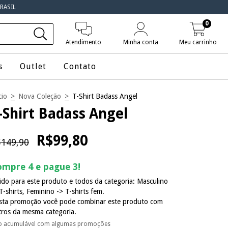
RASIL
0
Atendimento
Minha conta
Meu carrinho
s
Outlet
Contato
cio
>
Nova Coleção
>
T-Shirt Badass Angel
-Shirt Badass Angel
R$99,80
149,90
mpre 4 e pague 3!
ido para este produto e todos da categoria: Masculino
T-shirts, Feminino -> T-shirts fem.
sta promoção você pode combinar este produto com
tros da mesma categoria.
o acumulável com algumas promoções