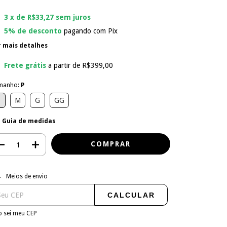
3
x de
R$33,27
sem juros
5% de desconto
pagando com Pix
r mais detalhes
Frete grátis
a partir de
R$399,00
manho:
P
P
M
G
GG
Guia de medidas
regas para o CEP:
ALTERAR CEP
Meios de envio
CALCULAR
 sei meu CEP