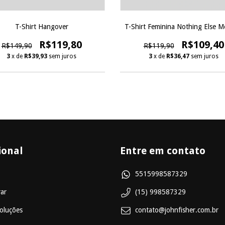
T-Shirt Hangover
T-Shirt Feminina Nothing Else M
R$119,80
R$109,40
R$149,90
R$119,90
3
x de
R$39,93
sem juros
3
x de
R$36,47
sem juros
ional
Entre em contato
5515998587329
ar
(15) 998587329
oluções
contato@johnfisher.com.br