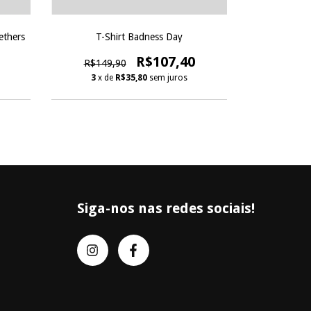
ethers
T-Shirt Badness Day
T-Shirt Fe
R$107,40
R$149,90
R$139
3
x de
R$35,80
sem juros
3
x d
Siga-nos nas redes sociais!