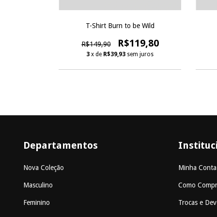
ocus
T-Shirt Burn to be Wild
9,80
R$119,80
R$149,90
 juros
3
x de
R$39,93
sem juros
Departamentos
Instituc
Nova Coleção
Minha Conta
Masculino
Como Compr
Feminino
Trocas e Dev