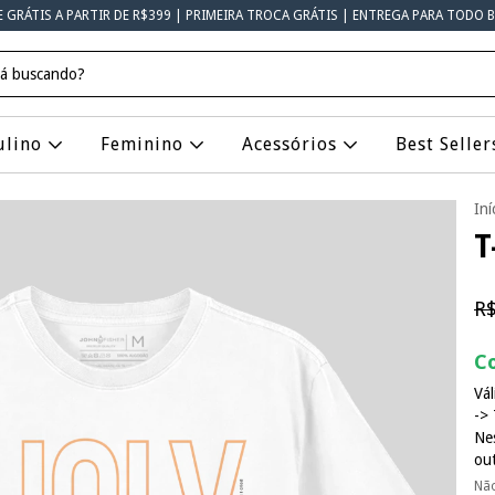
E GRÁTIS A PARTIR DE R$399 | PRIMEIRA TROCA GRÁTIS | ENTREGA PARA TODO B
ulino
Feminino
Acessórios
Best Seller
Iní
T
R$
Co
Vál
-> 
Ne
ou
Nã