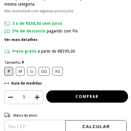
mesma categoria.
Não acumulável com algumas promoções
3
x de
R$38,30
sem juros
5% de desconto
pagando com Pix
Ver mais detalhes
Frete grátis
a partir de
R$399,00
Tamanho:
P
P
M
G
GG
XG
Guia de medidas
Entregas para o CEP:
ALTERAR CEP
Meios de envio
CALCULAR