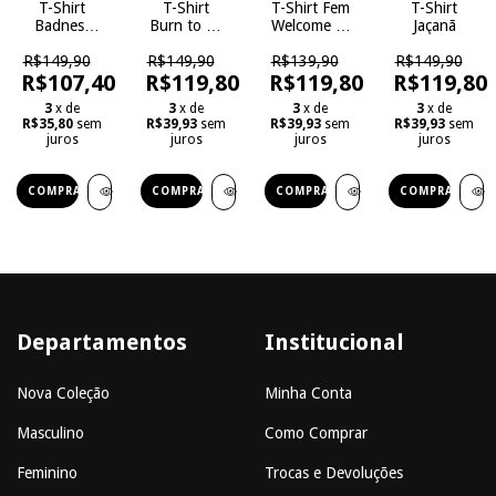
T-Shirt
T-Shirt
T-Shirt Fem
T-Shirt
Badness
Burn to be
Welcome to
Jaçanã
Day
Wild
the Jungle
R$149,90
R$149,90
R$139,90
R$149,90
R$107,40
R$119,80
R$119,80
R$119,80
3
x de
3
x de
3
x de
3
x de
R$35,80
sem
R$39,93
sem
R$39,93
sem
R$39,93
sem
juros
juros
juros
juros
COMPRAR
COMPRAR
COMPRAR
COMPRAR
Departamentos
Institucional
Nova Coleção
Minha Conta
Masculino
Como Comprar
Feminino
Trocas e Devoluções